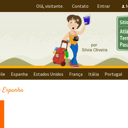
Olá, visitante.
Contato
Entrar
M
f
ile
Espanha
Estados Unidos
França
Itália
Portugal
›
Espanha