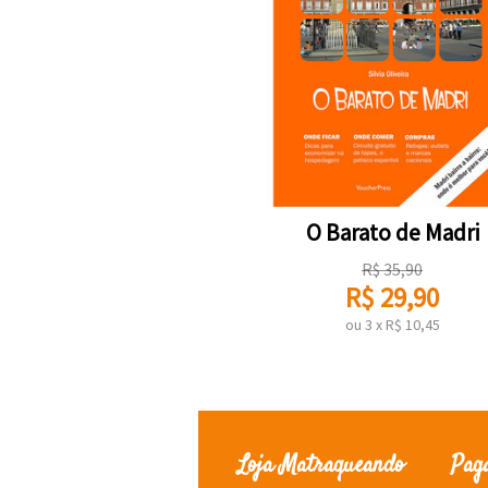
O Barato de Madri
R$
35,90
R$
29,90
ou
3
x
R$
10,45
Loja Matraqueando
Pag