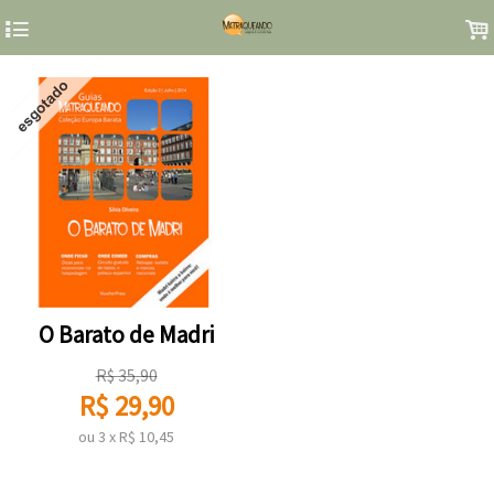
4
.
O Barato de Madri
R$
35,90
R$
29,90
ou
3
x
R$
10,45