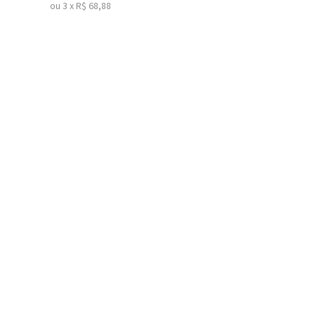
ou
3
x
R$
68,88