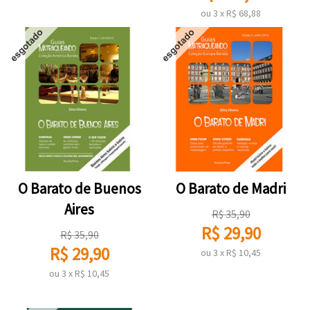
ou
3
x
R$
68,88
O Barato de Buenos
O Barato de Madri
Aires
R$
35,90
R$
29,90
R$
35,90
R$
29,90
ou
3
x
R$
10,45
ou
3
x
R$
10,45