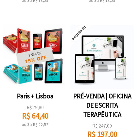
ou
3
x
R$
13,25
ou
3
x
R$
13,25
Paris + Lisboa
PRÉ-VENDA | OFICINA
DE ESCRITA
R$
75,80
TERAPÊUTICA
R$
64,40
ou
3
x
R$
22,52
R$
247,00
R$
197,00