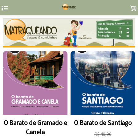
4
.
O Barato de Gramado e
O Barato de Santiago
Canela
R$
49,90