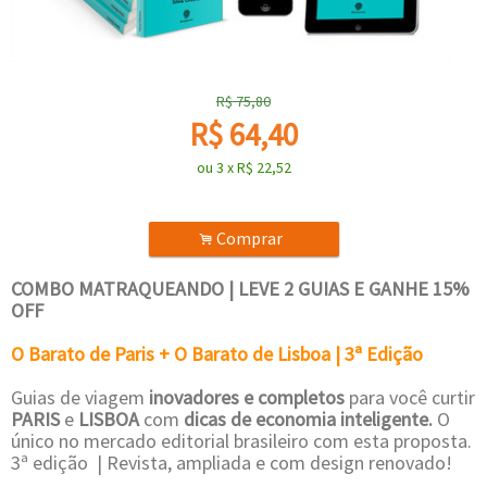
R$
75,80
R$
64,40
ou
3
x
R$
22,52
Comprar
.
COMBO MATRAQUEANDO | LEVE 2 GUIAS E GANHE 15%
OFF
O Barato de Paris + O Barato de Lisboa | 3ª Edição
Guias de viagem
inovadores e completos
para você curtir
PARIS
e
LISBOA
com
dicas de economia inteligente.
O
único no mercado editorial brasileiro com esta proposta.
3ª edição | Revista, ampliada e com design renovado!