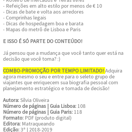
- Refeições em alto estilo por menos de € 10
- Dicas de bate e volta aos arredores
- Comprinhas legais
- Dicas de hospedagem boa e barata
- Mapas do metrô de Lisboa e Paris
E ISSO É SÓ PARTE DO CONTEÚDO!
Já pensou que a mudança que você tanto quer está na
decisão que você toma? :)
COMBO-PROMOÇÃO POR TEMPO LIMITADO!
Adquira
agora mesmo o seu e entre para o seleto grupo de
viajantes que enriquecem sua biografia pessoal com
planejamento estratégico e tomada de decisão!
Autora:
Sílvia Oliveira
Número de páginas | Guia Lisboa:
108
Número de páginas | Guia Paris:
118
Formato:
PDF (produto digital)
Editora:
Matraqueando
Edição:
3ª | 2018-2019