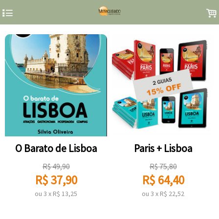
4
.
O Barato de Lisboa
Paris + Lisboa
R$
49,90
R$
75,80
R$
37,90
R$
64,40
ou
3
x
R$
13,25
ou
3
x
R$
22,52