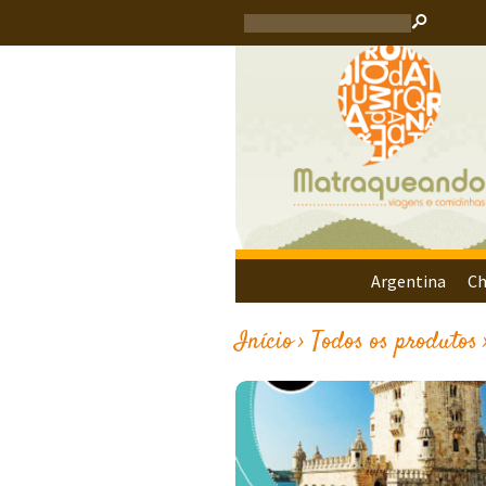
s
Argentina
Ch
Início
›
Todos os produtos