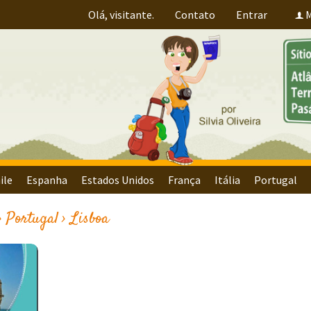
Olá, visitante.
Contato
Entrar
M
f
ile
Espanha
Estados Unidos
França
Itália
Portugal
›
Portugal
›
Lisboa