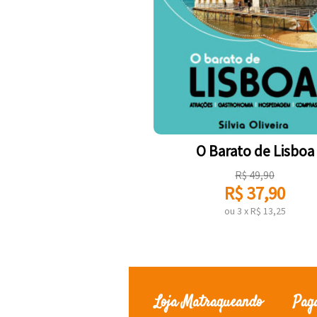
O Barato de Lisboa
R$
49,90
R$
37,90
ou
3
x
R$
13,25
Loja Matraqueando
Pag