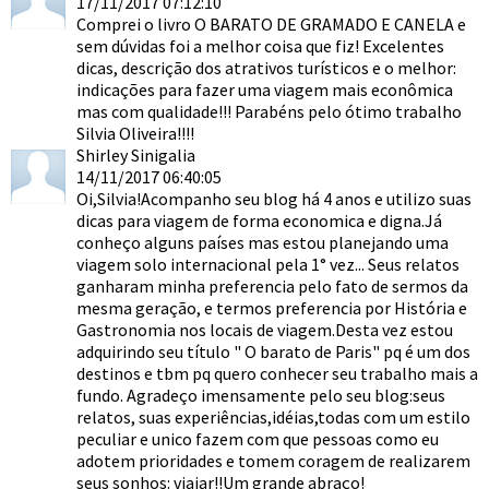
17/11/2017 07:12:10
Comprei o livro O BARATO DE GRAMADO E CANELA e
sem dúvidas foi a melhor coisa que fiz! Excelentes
dicas, descrição dos atrativos turísticos e o melhor:
indicações para fazer uma viagem mais econômica
mas com qualidade!!! Parabéns pelo ótimo trabalho
Silvia Oliveira!!!!
Shirley Sinigalia
14/11/2017 06:40:05
Oi,Silvia!Acompanho seu blog há 4 anos e utilizo suas
dicas para viagem de forma economica e digna.Já
conheço alguns países mas estou planejando uma
viagem solo internacional pela 1° vez... Seus relatos
ganharam minha preferencia pelo fato de sermos da
mesma geração, e termos preferencia por História e
Gastronomia nos locais de viagem.Desta vez estou
adquirindo seu título " O barato de Paris" pq é um dos
destinos e tbm pq quero conhecer seu trabalho mais a
fundo. Agradeço imensamente pelo seu blog:seus
relatos, suas experiências,idéias,todas com um estilo
peculiar e unico fazem com que pessoas como eu
adotem prioridades e tomem coragem de realizarem
seus sonhos: viajar!!Um grande abraço!