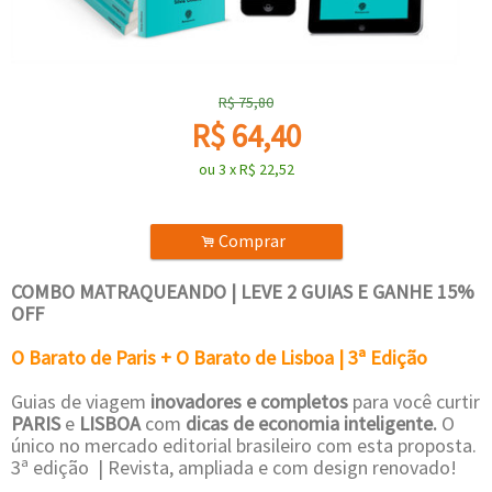
R$
75,80
R$
64,40
ou
3
x
R$
22,52
Comprar
.
COMBO MATRAQUEANDO | LEVE 2 GUIAS E GANHE 15%
OFF
O Barato de Paris + O Barato de Lisboa | 3ª Edição
Guias de viagem
inovadores e completos
para você curtir
PARIS
e
LISBOA
com
dicas de economia inteligente.
O
único no mercado editorial brasileiro com esta proposta.
3ª edição | Revista, ampliada e com design renovado!