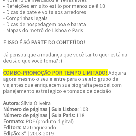
- Refeições em alto estilo por menos de € 10
- Dicas de bate e volta aos arredores
- Comprinhas legais
- Dicas de hospedagem boa e barata
- Mapas do metrô de Lisboa e Paris
E ISSO É SÓ PARTE DO CONTEÚDO!
Já pensou que a mudança que você tanto quer está na
decisão que você toma? :)
COMBO-PROMOÇÃO POR TEMPO LIMITADO!
Adquira
agora mesmo o seu e entre para o seleto grupo de
viajantes que enriquecem sua biografia pessoal com
planejamento estratégico e tomada de decisão!
Autora:
Sílvia Oliveira
Número de páginas | Guia Lisboa:
108
Número de páginas | Guia Paris:
118
Formato:
PDF (produto digital)
Editora:
Matraqueando
Edição:
3ª | 2018-2019